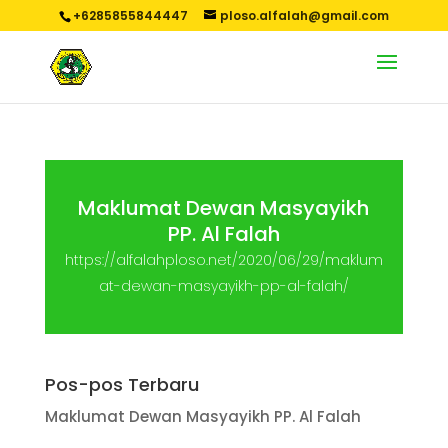
+6285855844447
ploso.alfalah@gmail.com
Maklumat Dewan Masyayikh
PP. Al Falah
https://alfalahploso.net/2020/06/29/maklum
at-dewan-masyayikh-pp-al-falah/
Pos-pos Terbaru
Maklumat Dewan Masyayikh PP. Al Falah